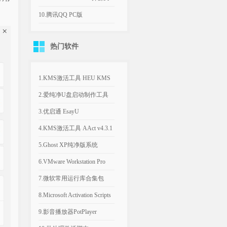
机游戏
平台远程桌面工具
10.腾讯QQ PC版
v9.9.33.260730 官方版
热门软件
1.KMS激活工具 HEU KMS
Activator v64.0.0
2.爱纯净U盘启动制作工具
v2025.1003
3.优启通 EsayU
v3.7.2025.0326 无广告纯净版
4.KMS激活工具 AAct v4.3.1
汉化便携版
5.Ghost XP纯净版系统
2020.06 经典稳定版
6.VMware Workstation Pro
26H1 v26.0.1810 附永久激活
7.微软常用运行库合集包
密钥
v2026.06.07 可自选更新
8.Microsoft Activation Scripts
AIO v3.12 KMS激活脚本
9.影音播放器PotPlayer