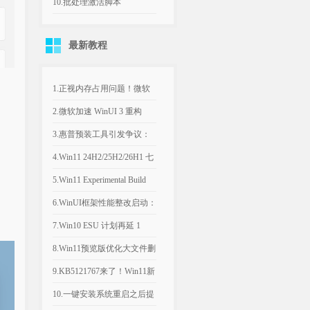
v1.7.23021.0 去广告版
10.批处理激活脚本
KMS_VL_ALL_AIO v55 中
最新教程
文版
1.正视内存占用问题！微软
计划年底优化Win11，改善
2.微软加速 WinUI 3 重构
8GB设备运行体验
Win11，深色属性界面仅是
3.惠普预装工具引发争议：
开端
Win11电脑反复推送弹窗，
4.Win11 24H2/25H2/26H1 七
引导设置Bing为默认搜索引
月可选更新：文件管理器优
5.Win11 Experimental Build
擎
化文件大小单位
29634.1000：新增语音访问
6.WinUI框架性能整改启动：
人声隔离
微软承认Win11内置应用内
7.Win10 ESU 计划再延 1
存过高，底层优化前置
年，支持期限至 2027年 10月
8.Win11预览版优化大文件删
除流程，告别“正在计算”弹
9.KB5121767来了！Win11新
窗
补丁修复部分戴尔电脑意外
10.一键安装系统重启之后提