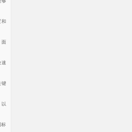
能够
置和
、面
快速
关键
，以
图标