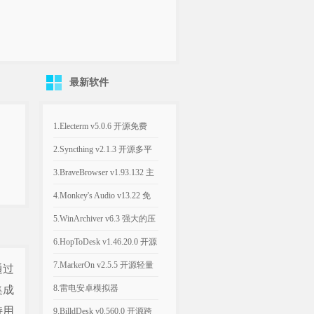
最新软件
1.Electerm v5.0.6 开源免费
SSH桌面终端管理软件
2.Syncthing v2.1.3 开源多平
台的文件同步工具
3.BraveBrowser v1.93.132 主
打隐私安全的浏览器
4.Monkey's Audio v13.22 免
费无损音频压缩工具
5.WinArchiver v6.3 强大的压
缩解压缩软件
6.HopToDesk v1.46.20.0 开源
跨平台免费商用远程工具
7.MarkerOn v2.5.5 开源轻量
通过
级屏幕标注工具
8.雷电安卓模拟器
集成
持用
v14.0.22/v9.5.32 电脑端玩手
9.BilldDesk v0.560.0 开源跨