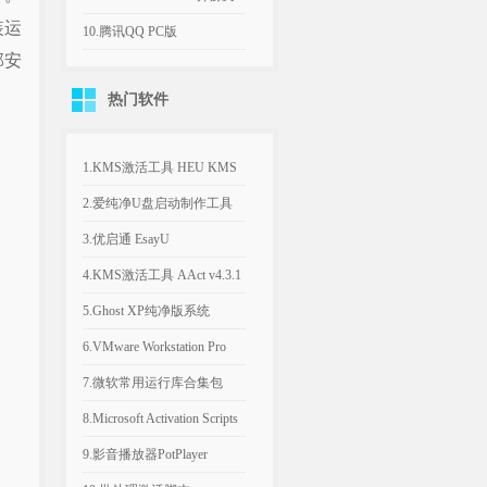
装运
机游戏
平台远程桌面工具
10.腾讯QQ PC版
部安
v9.9.33.260730 官方版
热门软件
1.KMS激活工具 HEU KMS
Activator v64.0.0
2.爱纯净U盘启动制作工具
v2025.1003
3.优启通 EsayU
v3.7.2025.0326 无广告纯净版
4.KMS激活工具 AAct v4.3.1
汉化便携版
5.Ghost XP纯净版系统
2020.06 经典稳定版
6.VMware Workstation Pro
26H1 v26.0.1810 附永久激活
7.微软常用运行库合集包
密钥
v2026.06.07 可自选更新
8.Microsoft Activation Scripts
AIO v3.12 KMS激活脚本
9.影音播放器PotPlayer