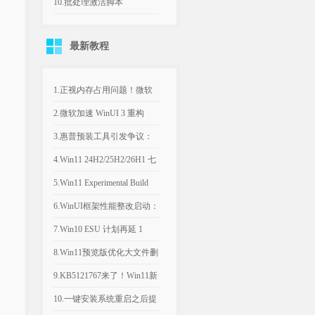
v1.7.23021.0 去广告版
10.批处理激活脚本
KMS_VL_ALL_AIO v55 中
最新教程
文版
1.正视内存占用问题！微软
计划年底优化Win11，改善
2.微软加速 WinUI 3 重构
8GB设备运行体验
Win11，深色属性界面仅是
3.惠普预装工具引发争议：
开端
Win11电脑反复推送弹窗，
4.Win11 24H2/25H2/26H1 七
引导设置Bing为默认搜索引
月可选更新：文件管理器优
5.Win11 Experimental Build
擎
化文件大小单位
29634.1000：新增语音访问
6.WinUI框架性能整改启动：
人声隔离
微软承认Win11内置应用内
7.Win10 ESU 计划再延 1
存过高，底层优化前置
年，支持期限至 2027年 10月
8.Win11预览版优化大文件删
除流程，告别“正在计算”弹
9.KB5121767来了！Win11新
窗
补丁修复部分戴尔电脑意外
10.一键安装系统重启之后提