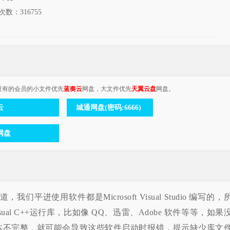
次数：
316755
没有的会员的小文件优先
蓝奏云
网盘，大文件优先
天翼云盘
网盘。
云
城通网盘(密码:6666)
网盘
平进使用软件都是Microsoft Visual Studio 编写的，
al C++运行库，比如像 QQ、迅雷、Adobe 软件等等，如果
版本不完整，就可能会导致这些软件启动时报错，提示缺少库文