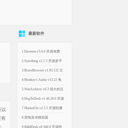
最新软件
1.Electerm v5.0.6 开源免费
SSH桌面终端管理软件
2.Syncthing v2.1.3 开源多平
台的文件同步工具
3.BraveBrowser v1.93.132 主
打隐私安全的浏览器
4.Monkey's Audio v13.22 免
费无损音频压缩工具
5.WinArchiver v6.3 强大的压
缩解压缩软件
6.HopToDesk v1.46.20.0 开源
跨平台免费商用远程工具
7.MarkerOn v2.5.5 开源轻量
所以
级屏幕标注工具
8.雷电安卓模拟器
没有
件。
v14.0.22/v9.5.32 电脑端玩手
9.BilldDesk v0.560.0 开源跨