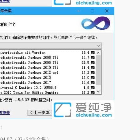
：
4.07（32+64位合集）