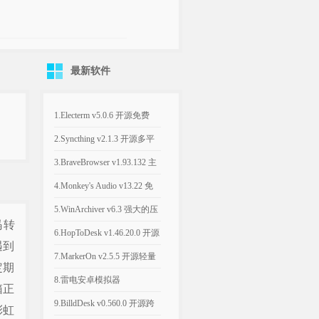
最新软件
1.Electerm v5.0.6 开源免费
SSH桌面终端管理软件
2.Syncthing v2.1.3 开源多平
台的文件同步工具
3.BraveBrowser v1.93.132 主
打隐私安全的浏览器
4.Monkey's Audio v13.22 免
费无损音频压缩工具
5.WinArchiver v6.3 强大的压
码转
缩解压缩软件
6.HopToDesk v1.46.20.0 开源
遇到
跨平台免费商用远程工具
7.MarkerOn v2.5.5 开源轻量
定期
级屏幕标注工具
8.雷电安卓模拟器
箱正
v14.0.22/v9.5.32 电脑端玩手
9.BilldDesk v0.560.0 开源跨
彩虹