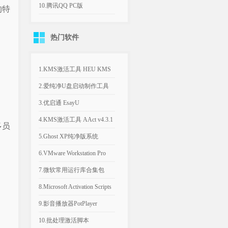
机游戏
平台远程桌面工具
10.腾讯QQ PC版
的特
v9.9.33.260730 官方版
热门软件
1.KMS激活工具 HEU KMS
Activator v64.0.0
2.爱纯净U盘启动制作工具
v2025.1003
3.优启通 EsayU
v3.7.2025.0326 无广告纯净版
4.KMS激活工具 AAct v4.3.1
多员
汉化便携版
5.Ghost XP纯净版系统
2020.06 经典稳定版
6.VMware Workstation Pro
26H1 v26.0.1810 附永久激活
7.微软常用运行库合集包
密钥
v2026.06.07 可自选更新
8.Microsoft Activation Scripts
AIO v3.12 KMS激活脚本
9.影音播放器PotPlayer
v1.7.23021.0 去广告版
10.批处理激活脚本