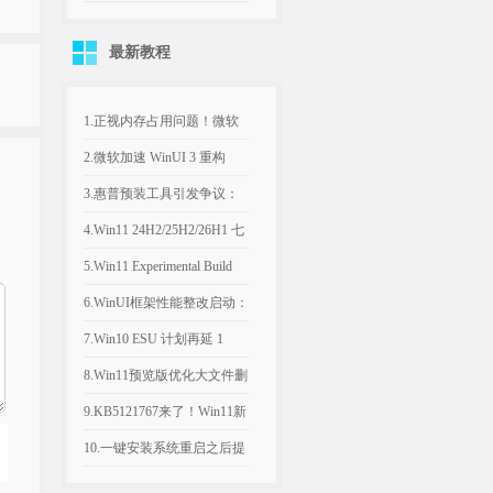
KMS_VL_ALL_AIO v55 中
最新教程
文版
1.正视内存占用问题！微软
计划年底优化Win11，改善
2.微软加速 WinUI 3 重构
8GB设备运行体验
Win11，深色属性界面仅是
3.惠普预装工具引发争议：
开端
Win11电脑反复推送弹窗，
4.Win11 24H2/25H2/26H1 七
引导设置Bing为默认搜索引
月可选更新：文件管理器优
5.Win11 Experimental Build
擎
化文件大小单位
29634.1000：新增语音访问
6.WinUI框架性能整改启动：
人声隔离
微软承认Win11内置应用内
7.Win10 ESU 计划再延 1
存过高，底层优化前置
年，支持期限至 2027年 10月
8.Win11预览版优化大文件删
除流程，告别“正在计算”弹
9.KB5121767来了！Win11新
窗
补丁修复部分戴尔电脑意外
10.一键安装系统重启之后提
关机、发热异常
示系统文件已丢失