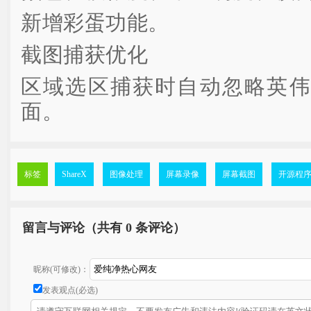
新增彩蛋功能。
截图捕获优化
区域选区捕获时自动忽略英伟达 G
面。
标签
ShareX
图像处理
屏幕录像
屏幕截图
开源程
留言与评论（共有
0 条评论）
昵称(可修改)：
发表观点(必选)