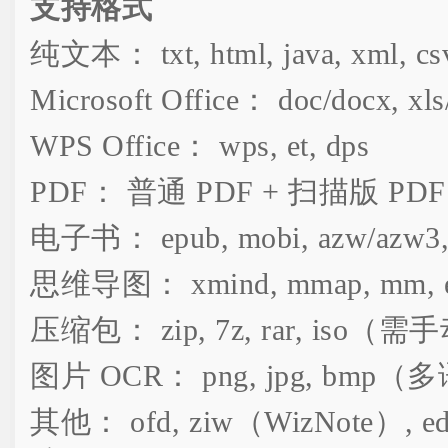
支持格式
纯文本： txt, html, java, xml, c
Microsoft Office： doc/docx, xls/
WPS Office： wps, et, dps
PDF： 普通 PDF + 扫描版 PD
电子书： epub, mobi, azw/azw3, d
思维导图： xmind, mmap, mm, em
压缩包： zip, 7z, rar, iso
图片 OCR： png, jpg, bmp
其他： ofd, ziw（WizNote）, 