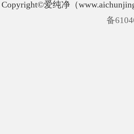
Copyright©爱纯净（www.aichunjin
备6104