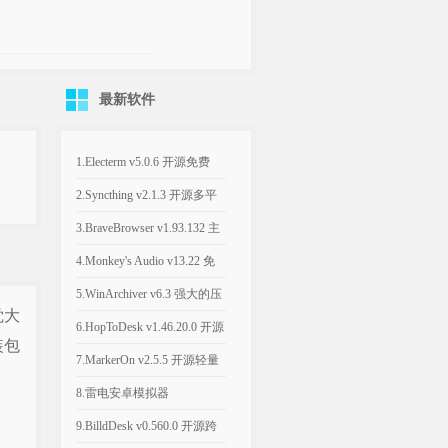
最新软件
1.Electerm v5.0.6 开源免费
SSH桌面终端管理软件
2.Syncthing v2.1.3 开源多平
台的文件同步工具
3.BraveBrowser v1.93.132 主
打隐私安全的浏览器
4.Monkey's Audio v13.22 免
费无损音频压缩工具
5.WinArchiver v6.3 强大的压
觉大
缩解压缩软件
6.HopToDesk v1.46.20.0 开源
装包
跨平台免费商用远程工具
7.MarkerOn v2.5.5 开源轻量
级屏幕标注工具
8.雷电安卓模拟器
v14.0.22/v9.5.32 电脑端玩手
9.BilldDesk v0.560.0 开源跨