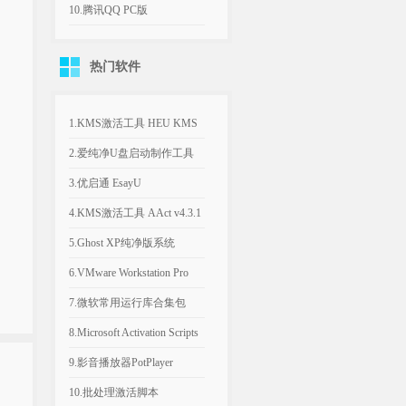
机游戏
平台远程桌面工具
10.腾讯QQ PC版
v9.9.33.260730 官方版
热门软件
1.KMS激活工具 HEU KMS
Activator v64.0.0
2.爱纯净U盘启动制作工具
v2025.1003
3.优启通 EsayU
v3.7.2025.0326 无广告纯净版
4.KMS激活工具 AAct v4.3.1
汉化便携版
5.Ghost XP纯净版系统
2020.06 经典稳定版
6.VMware Workstation Pro
26H1 v26.0.1810 附永久激活
7.微软常用运行库合集包
密钥
v2026.06.07 可自选更新
8.Microsoft Activation Scripts
AIO v3.12 KMS激活脚本
9.影音播放器PotPlayer
v1.7.23021.0 去广告版
10.批处理激活脚本