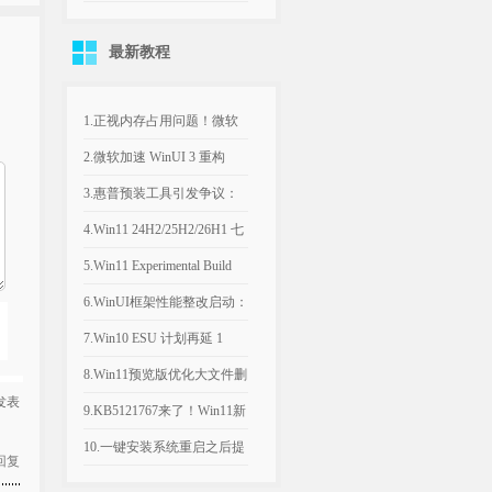
KMS_VL_ALL_AIO v55 中
最新教程
文版
1.正视内存占用问题！微软
计划年底优化Win11，改善
2.微软加速 WinUI 3 重构
8GB设备运行体验
Win11，深色属性界面仅是
3.惠普预装工具引发争议：
开端
Win11电脑反复推送弹窗，
4.Win11 24H2/25H2/26H1 七
引导设置Bing为默认搜索引
月可选更新：文件管理器优
5.Win11 Experimental Build
擎
化文件大小单位
29634.1000：新增语音访问
6.WinUI框架性能整改启动：
人声隔离
微软承认Win11内置应用内
7.Win10 ESU 计划再延 1
存过高，底层优化前置
年，支持期限至 2027年 10月
8.Win11预览版优化大文件删
7 发表
除流程，告别“正在计算”弹
9.KB5121767来了！Win11新
窗
补丁修复部分戴尔电脑意外
10.一键安装系统重启之后提
回复
关机、发热异常
示系统文件已丢失