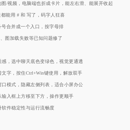
的图/视频，电脑端也折成卡片，能左右滑、能展开收起
表都能用 # 和 写了，码字人狂喜
务号合并成一个入口，按字母排
异常、图加载失败等已知问题修了
璃质感，选中聊天底色变绿色，视觉更通透
文字，按住Ctrl+Win键使用，解放双手
天窗口模式，隐藏左侧列表，适合小屏办公
钮从输入框上方移至下方，操作更顺手
提升软件稳定性与运行流畅度