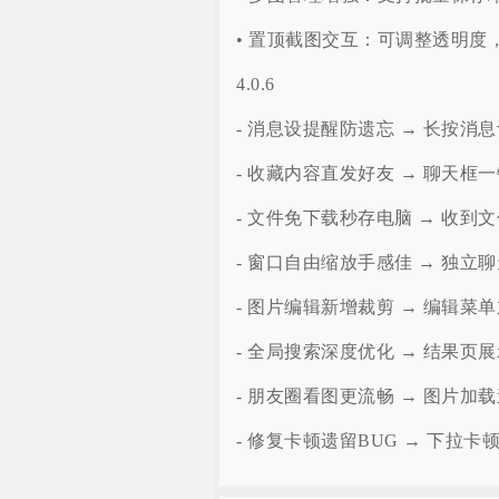
• 置顶截图交互：可调整透明度
4.0.6
- 消息设提醒防遗忘 → 长按
- 收藏内容直发好友 → 聊天
- 文件免下载秒存电脑 → 收
- 窗口自由缩放手感佳 → 独
- 图片编辑新增裁剪 → 编辑
- 全局搜索深度优化 → 结果页
- 朋友圈看图更流畅 → 图片
- 修复卡顿遗留BUG → 下拉卡