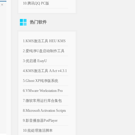
机游戏
平台远程桌面工具
10.腾讯QQ PC版
v9.9.33.260730 官方版
热门软件
1.KMS激活工具 HEU KMS
Activator v64.0.0
2.爱纯净U盘启动制作工具
v2025.1003
3.优启通 EsayU
v3.7.2025.0326 无广告纯净版
4.KMS激活工具 AAct v4.3.1
汉化便携版
5.Ghost XP纯净版系统
2020.06 经典稳定版
6.VMware Workstation Pro
26H1 v26.0.1810 附永久激活
7.微软常用运行库合集包
密钥
v2026.06.07 可自选更新
8.Microsoft Activation Scripts
AIO v3.12 KMS激活脚本
9.影音播放器PotPlayer
v1.7.23021.0 去广告版
10.批处理激活脚本