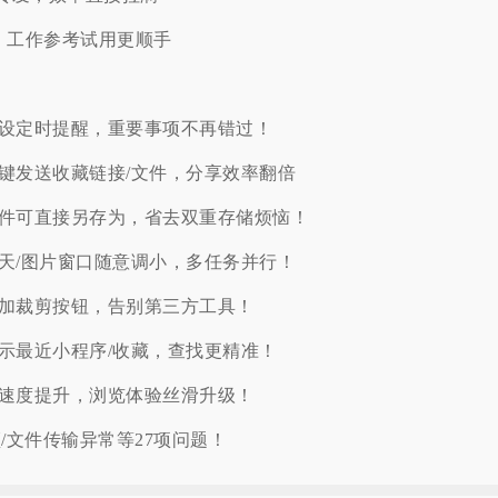
，工作参考试用更顺手
消息设定时提醒，重要事项不再错过！
框一键发送收藏链接/文件，分享效率翻倍
到文件可直接另存为，省去双重存储烦恼！
立聊天/图片窗口随意调小，多任务并行！
菜单加裁剪按钮，告别第三方工具！
展示最近小程序/收藏，查找更精准！
加载速度提升，浏览体验丝滑升级！
顿/文件传输异常等27项问题！