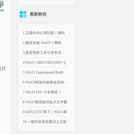
KMS_VL_ALL_AIO v55 中
最新教程
文版
1.正视内存占用问题！微软
计划年底优化Win11，改善
2.微软加速 WinUI 3 重构
8GB设备运行体验
Win11，深色属性界面仅是
3.惠普预装工具引发争议：
开端
Win11电脑反复推送弹窗，
4.Win11 24H2/25H2/26H1 七
图片
引导设置Bing为默认搜索引
月可选更新：文件管理器优
5.Win11 Experimental Build
擎
化文件大小单位
29634.1000：新增语音访问
6.WinUI框架性能整改启动：
人声隔离
微软承认Win11内置应用内
7.Win10 ESU 计划再延 1
存过高，底层优化前置
年，支持期限至 2027年 10月
8.Win11预览版优化大文件删
除流程，告别“正在计算”弹
9.KB5121767来了！Win11新
窗
补丁修复部分戴尔电脑意外
10.一键安装系统重启之后提
关机、发热异常
示系统文件已丢失