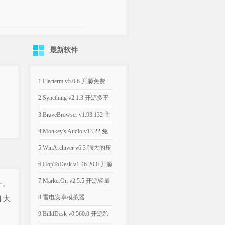
最新软件
1.Electerm v5.0.6 开源免费
SSH桌面终端管理软件
2.Syncthing v2.1.3 开源多平
台的文件同步工具
3.BraveBrowser v1.93.132 主
打隐私安全的浏览器
4.Monkey's Audio v13.22 免
费无损音频压缩工具
5.WinArchiver v6.3 强大的压
缩解压缩软件
6.HopToDesk v1.46.20.0 开源
跨平台免费商用远程工具
7.MarkerOn v2.5.5 开源轻量
一。
级屏幕标注工具
8.雷电安卓模拟器
口大
v14.0.22/v9.5.32 电脑端玩手
9.BilldDesk v0.560.0 开源跨