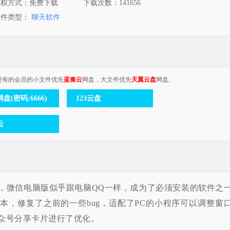
授权方式：免费下载
下载次数：
141656
软件类型：
聊天软件
没有的会员的小文件优先
蓝奏云
网盘，大文件优先
天翼云盘
网盘。
盘(密码:6666)
123云盘
云
，微信电脑版似乎跟电脑QQ一样，成为了必须安装的软件之
本，修复了之前的一些bug，适配了PC的小程序可以调整窗
众号分享卡片进行了优化。