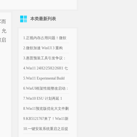
本类最新列表
尽而
，允
1.正视内存占用问题！微软
何启
计划年底优化Win11，改善
2.微软加速 WinUI 3 重构
8GB设备运行体验
Win11，深色属性界面仅是
3.惠普预装工具引发争议：
开端
Win11电脑反复推送弹窗，
4.Win11 24H2/25H2/26H1 七
引导设置Bing为默认搜索引
月可选更新：文件管理器优
5.Win11 Experimental Build
擎
化文件大小单位
29634.1000：新增语音访问
6.WinUI框架性能整改启动：
人声隔离
微软承认Win11内置应用内
7.Win10 ESU 计划再延 1
存过高，底层优化前置
年，支持期限至 2027年 10月
8.Win11预览版优化大文件删
除流程，告别“正在计算”弹
9.KB5121767来了！Win11新
窗
补丁修复部分戴尔电脑意外
10.一键安装系统重启之后提