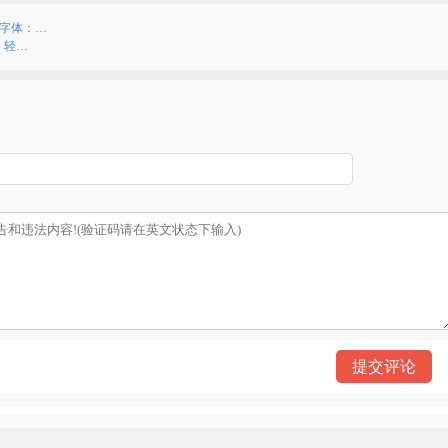
2字体：…
能：轻…
）