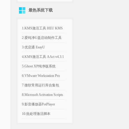
关机、发热异常
示系统文件已丢失
最热系统下载
1.KMS激活工具 HEU KMS
Activator v64.0.0
2.爱纯净U盘启动制作工具
v2025.1003
3.优启通 EsayU
v3.7.2025.0326 无广告纯净版
4.KMS激活工具 AAct v4.3.1
汉化便携版
5.Ghost XP纯净版系统
2020.06 经典稳定版
6.VMware Workstation Pro
26H1 v26.0.1810 附永久激活
7.微软常用运行库合集包
密钥
v2026.06.07 可自选更新
8.Microsoft Activation Scripts
AIO v3.12 KMS激活脚本
9.影音播放器PotPlayer
v1.7.23021.0 去广告版
10.批处理激活脚本
KMS_VL_ALL_AIO v55 中