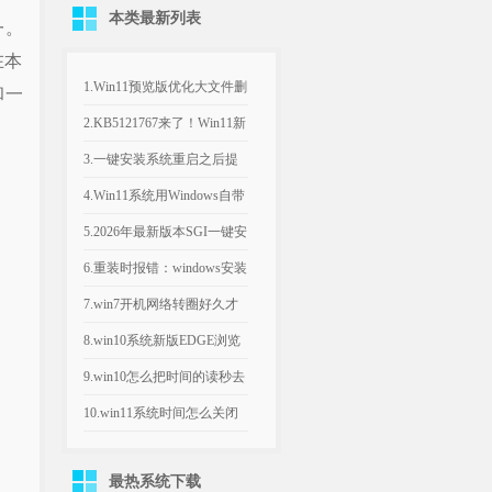
本类最新列表
一。
在本
1.Win11预览版优化大文件删
和一
除流程，告别“正在计算”弹
2.KB5121767来了！Win11新
窗
补丁修复部分戴尔电脑意外
3.一键安装系统重启之后提
关机、发热异常
示系统文件已丢失
4.Win11系统用Windows自带
的程序打印图片颜色不对
5.2026年最新版本SGI一键安
装系统方法
6.重装时报错：windows安装
程序无法将windows配置为
7.win7开机网络转圈好久才
此计算机的硬件运行怎么办
连上_win7电脑开机后要过一
8.win10系统新版EDGE浏览
会儿才能连上网
器登录帐号提示需要
9.win10怎么把时间的读秒去
Webview2
掉_win10怎么取消时间秒数
10.win11系统时间怎么关闭
显示到秒_windows11时间显
最热系统下载
示秒怎么关闭