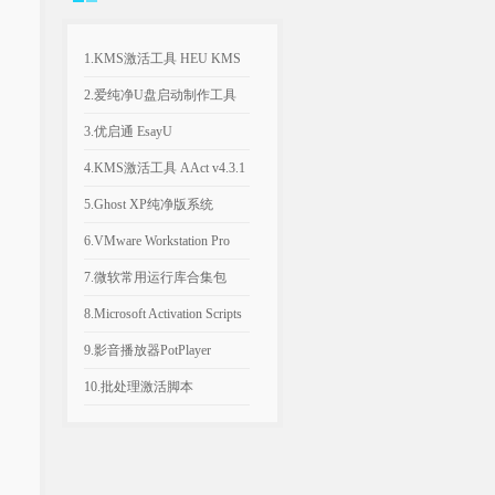
1.KMS激活工具 HEU KMS
Activator v64.0.0
2.爱纯净U盘启动制作工具
v2025.1003
3.优启通 EsayU
v3.7.2025.0326 无广告纯净版
4.KMS激活工具 AAct v4.3.1
汉化便携版
5.Ghost XP纯净版系统
2020.06 经典稳定版
6.VMware Workstation Pro
26H1 v26.0.1810 附永久激活
7.微软常用运行库合集包
密钥
v2026.06.07 可自选更新
8.Microsoft Activation Scripts
AIO v3.12 KMS激活脚本
9.影音播放器PotPlayer
v1.7.23021.0 去广告版
10.批处理激活脚本
KMS_VL_ALL_AIO v55 中
文版