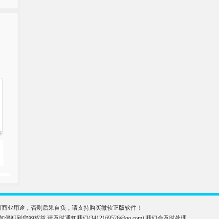
于任何商业用途，否则后果自负，请支持购买微软正版软件！
益,请及时通知我们(3412169526@qq.com),我们会及时处理。