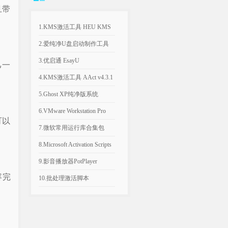
且带
1.KMS激活工具 HEU KMS
Activator v64.0.0
2.爱纯净U盘启动制作工具
v2025.1003
3.优启通 EsayU
己一
v3.7.2025.0326 无广告纯净版
4.KMS激活工具 AAct v4.3.1
汉化便携版
5.Ghost XP纯净版系统
2020.06 经典稳定版
6.VMware Workstation Pro
可以
26H1 v26.0.1810 附永久激活
7.微软常用运行库合集包
密钥
v2026.06.07 可自选更新
8.Microsoft Activation Scripts
AIO v3.12 KMS激活脚本
9.影音播放器PotPlayer
容完
v1.7.23080.0 去广告版
10.批处理激活脚本
KMS_VL_ALL_AIO v55 中
文版