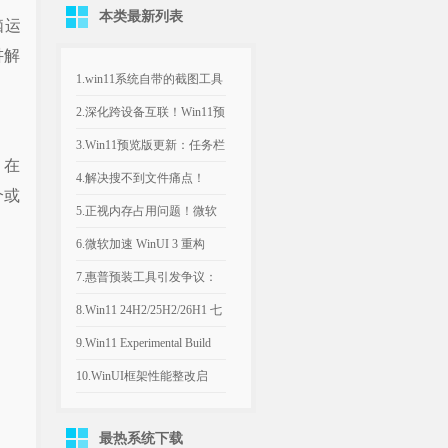
本类最新列表
脑运
讲解
1.win11系统自带的截图工具
没有录屏功能怎么办
2.深化跨设备互联！Win11预
览版新增通知悬停预览，强
3.Win11预览版更新：任务栏
，在
化安卓联动
可放上下左右，还有紧凑模
4.解决搜不到文件痛点！
个或
式
Win11搜索新增智能索引，
5.正视内存占用问题！微软
自动收录高频文件夹
计划年底优化Win11，改善
6.微软加速 WinUI 3 重构
8GB设备运行体验
Win11，深色属性界面仅是
7.惠普预装工具引发争议：
开端
Win11电脑反复推送弹窗，
8.Win11 24H2/25H2/26H1 七
引导设置Bing为默认搜索引
月可选更新：文件管理器优
9.Win11 Experimental Build
擎
化文件大小单位
29634.1000：新增语音访问
10.WinUI框架性能整改启
人声隔离
动：微软承认Win11内置应
最热系统下载
用内存过高，底层优化前置