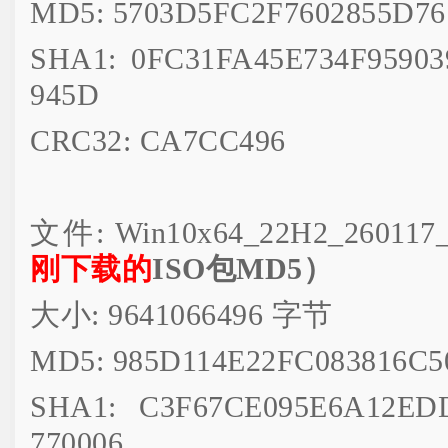
MD5: 5703D5FC2F7602855D7
SHA1: 0FC31FA45E734F9590
945D
CRC32: CA7CC496
文件: Win10x64_22H2_260117_
刚下载的
ISO包MD5）
大小: 9641066496 字节
MD5: 985D114E22FC083816C5
SHA1: C3F67CE095E6A12ED
770006