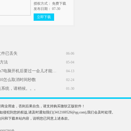
授权方式： 免费下载
发布日期： 07-30
立即下载
文件已丢失
06-06
统方法
05-04
win7开机网络转圈好久才连上_win7电脑开机后要过一会儿才能连上网
04-13
n10怎么取消时间秒数
02-24
装系统，请稍候。。。
01-30
于任何商业用途，否则后果自负，请支持购买微软正版软件！
益,请及时通知我们(3412169526@qq.com),我们会及时处理。
访问和下载本站内容，说明您已同意上述条款。