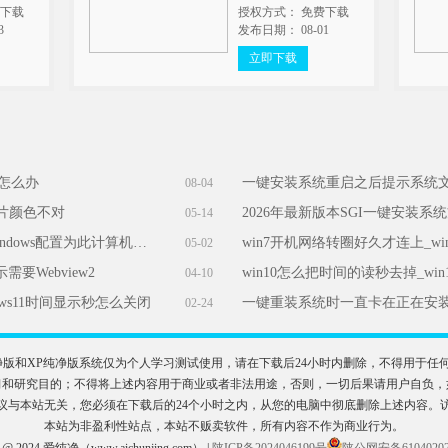
费下载
授权方式： 免费下载
3
发布日期： 08-01
立即下载
能怎么办
一键安装系统重启之后提示系统
08-04
图片颜色不对
2026年最新版本SGI一键安装系
05-14
重装时报错：windows安装程序无法将windows配置为此计算机的硬件运行怎么办
05-02
要Webview2
win10怎么把时间的读秒去掉_wi
04-10
ows11时间显示秒怎么关闭
一键重装系统时一直卡在正在安
02-24
n11纯净版和XP纯净版系统仅为个人学习测试使用，请在下载后24小时内删除，不得用
目的；不得将上述内容用于商业或者非法用途，否则，一切后果请用户自负，如侵犯到您的权
议与本站无关，您必须在下载后的24个小时之内，从您的电脑中彻底删除上述内容。
本站为非盈利性站点，本站不贩卖软件，所有内容不作为商业行为。