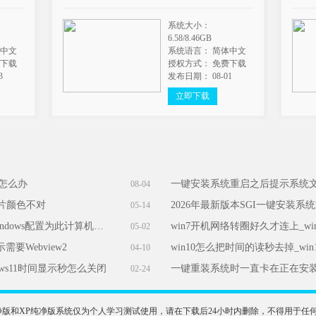
系统大小：
6.58/8.46GB
体中文
系统语言： 简体中文
费下载
授权方式： 免费下载
3
发布日期： 08-01
立即下载
能怎么办
一键安装系统重启之后提示系统
08-04
图片颜色不对
2026年最新版本SGI一键安装系
05-14
重装时报错：windows安装程序无法将windows配置为此计算机的硬件运行怎么办
05-02
要Webview2
win10怎么把时间的读秒去掉_wi
04-10
ows11时间显示秒怎么关闭
一键重装系统时一直卡在正在安
02-24
n11纯净版和XP纯净版系统仅为个人学习测试使用，请在下载后24小时内删除，不得用