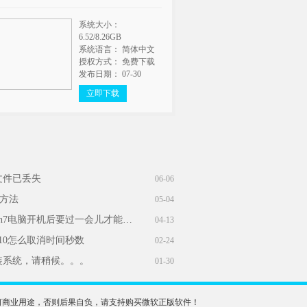
系统大小：
6.52/8.26GB
系统语言： 简体中文
授权方式： 免费下载
发布日期： 07-30
立即下载
文件已丢失
06-06
统方法
05-04
win7开机网络转圈好久才连上_win7电脑开机后要过一会儿才能连上网
04-13
n10怎么取消时间秒数
02-24
装系统，请稍候。。。
01-30
于任何商业用途，否则后果自负，请支持购买微软正版软件！