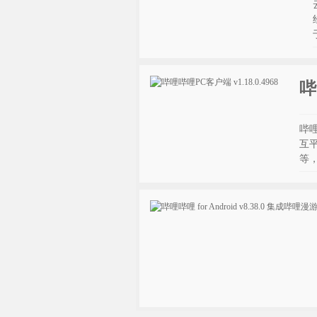
哔
哔哩
互
等