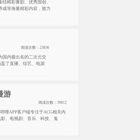
集结精彩番剧、优秀国创、
养成等海量精彩内容，致力
阅读次数：
23836
作为国内最出名的二次元交
涵盖了直播、综艺、电源
哩漫游
阅读次数：
39012
哔哩哔哩APP客户端专注于ACG相关内
电影、电视剧、音乐、科技、鬼