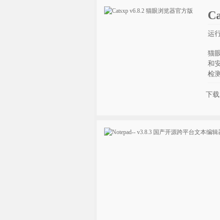
C
运行
猫眼
和
检
下载