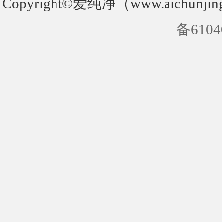
Copyright©爱纯净（www.aichunjin
备6104