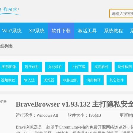
Win7系统
XP系统
软件下载
激活工具
系统教程
详细列表
图形图像
聊天软件
办公软件
上传下载
实用软件
硬件检测
视频教程
输入法
浏览器
模拟虚拟
词典翻译
其它软件
BraveBrowser v1.93.132 主打隐
运行环境：Windows All
软件大小：196MB
更新时间
Brave浏览器是一款基于Chromium内核的免费开源网络浏览