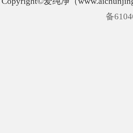
Copyright©爱纯净（www.aichunjin
备6104