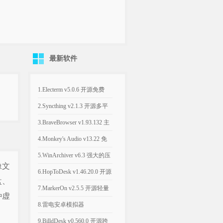
最新软件
1.Electerm v5.0.6 开源免费
SSH桌面终端管理软件
2.Syncthing v2.1.3 开源多平
台的文件同步工具
3.BraveBrowser v1.93.132 主
打隐私安全的浏览器
4.Monkey's Audio v13.22 免
费无损音频压缩工具
5.WinArchiver v6.3 强大的压
像文
缩解压缩软件
6.HopToDesk v1.46.20.0 开源
盘、
跨平台免费商用远程工具
7.MarkerOn v2.5.5 开源轻量
种虚
级屏幕标注工具
8.雷电安卓模拟器
v14.0.22/v9.5.32 电脑端玩手
9.BilldDesk v0.560.0 开源跨