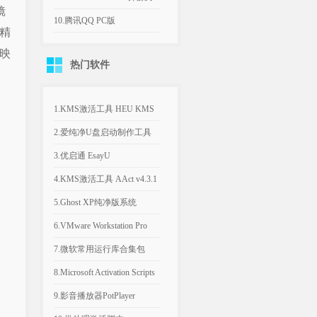
机游戏
平台远程桌面工具
10.腾讯QQ PC版
v9.9.33.260730 官方版
热门软件
1.KMS激活工具 HEU KMS
Activator v64.0.0
2.爱纯净U盘启动制作工具
v2025.1003
3.优启通 EsayU
v3.7.2025.0326 无广告纯净版
4.KMS激活工具 AAct v4.3.1
汉化便携版
5.Ghost XP纯净版系统
2020.06 经典稳定版
6.VMware Workstation Pro
26H1 v26.0.1810 附永久激活
7.微软常用运行库合集包
密钥
v2026.06.07 可自选更新
8.Microsoft Activation Scripts
AIO v3.12 KMS激活脚本
9.影音播放器PotPlayer