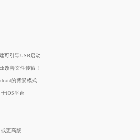
x创建可引导USB启动
tch改善文件传输！
droid的背景模式
用于iOS平台
s 7 或更高版