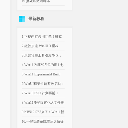
v1.7.23021.0 去广告版
10.批处理激活脚本
KMS_VL_ALL_AIO v55 中
最新教程
文版
1.正视内存占用问题！微软
计划年底优化Win11，改善
2.微软加速 WinUI 3 重构
8GB设备运行体验
Win11，深色属性界面仅是
3.惠普预装工具引发争议：
开端
Win11电脑反复推送弹窗，
4.Win11 24H2/25H2/26H1 七
引导设置Bing为默认搜索引
月可选更新：文件管理器优
5.Win11 Experimental Build
擎
化文件大小单位
29634.1000：新增语音访问
6.WinUI框架性能整改启动：
人声隔离
微软承认Win11内置应用内
7.Win10 ESU 计划再延 1
存过高，底层优化前置
年，支持期限至 2027年 10月
8.Win11预览版优化大文件删
除流程，告别“正在计算”弹
9.KB5121767来了！Win11新
窗
补丁修复部分戴尔电脑意外
10.一键安装系统重启之后提