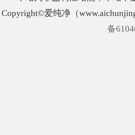
Copyright©爱纯净（www.aichunjin
备6104