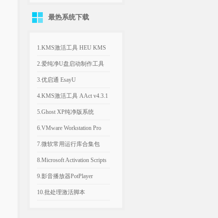
关机、发热异常
示系统文件已丢失
最热系统下载
1.KMS激活工具 HEU KMS
Activator v64.0.0
2.爱纯净U盘启动制作工具
v2025.1003
3.优启通 EsayU
v3.7.2025.0326 无广告纯净版
4.KMS激活工具 AAct v4.3.1
汉化便携版
5.Ghost XP纯净版系统
2020.06 经典稳定版
6.VMware Workstation Pro
26H1 v26.0.1810 附永久激活
7.微软常用运行库合集包
密钥
v2026.06.07 可自选更新
8.Microsoft Activation Scripts
AIO v3.12 KMS激活脚本
9.影音播放器PotPlayer
v1.7.23021.0 去广告版
10.批处理激活脚本
KMS_VL_ALL_AIO v55 中