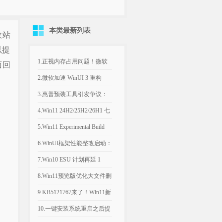
本类最新列表
收站
以提
1.正视内存占用问题！微软
面回
计划年底优化Win11，改善
2.微软加速 WinUI 3 重构
8GB设备运行体验
Win11，深色属性界面仅是
3.惠普预装工具引发争议：
开端
Win11电脑反复推送弹窗，
4.Win11 24H2/25H2/26H1 七
引导设置Bing为默认搜索引
月可选更新：文件管理器优
5.Win11 Experimental Build
擎
化文件大小单位
29634.1000：新增语音访问
6.WinUI框架性能整改启动：
人声隔离
微软承认Win11内置应用内
7.Win10 ESU 计划再延 1
存过高，底层优化前置
年，支持期限至 2027年 10月
8.Win11预览版优化大文件删
除流程，告别“正在计算”弹
9.KB5121767来了！Win11新
窗
补丁修复部分戴尔电脑意外
10.一键安装系统重启之后提