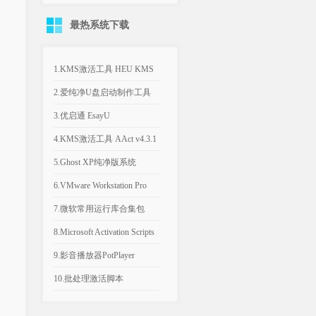
关机、发热异常
示系统文件已丢失
最热系统下载
1.KMS激活工具 HEU KMS
Activator v64.0.0
2.爱纯净U盘启动制作工具
v2025.1003
3.优启通 EsayU
v3.7.2025.0326 无广告纯净版
4.KMS激活工具 AAct v4.3.1
汉化便携版
5.Ghost XP纯净版系统
2020.06 经典稳定版
6.VMware Workstation Pro
26H1 v26.0.1810 附永久激活
7.微软常用运行库合集包
密钥
v2026.06.07 可自选更新
8.Microsoft Activation Scripts
AIO v3.12 KMS激活脚本
9.影音播放器PotPlayer
v1.7.23021.0 去广告版
10.批处理激活脚本
KMS_VL_ALL_AIO v55 中