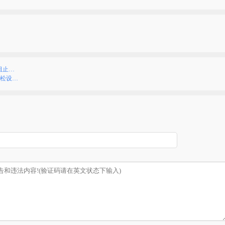
阻止…
轻松设…
）