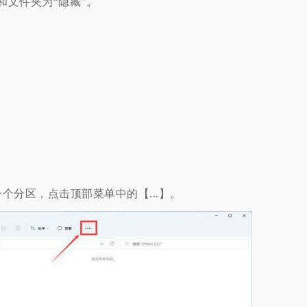
和文件夹为“隐藏”。
分区，点击顶部菜单中的【...】。