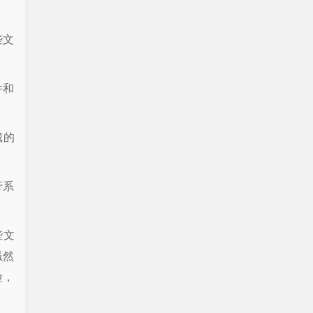
些文
件和
藏的
行系
些文
虽然
险，