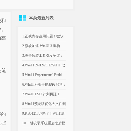
本类最新列表
找和
件。
1.正视内存占用问题！微软
加高
计划年底优化Win11，改善
2.微软加速 WinUI 3 重构
8GB设备运行体验
Win11，深色属性界面仅是
3.惠普预装工具引发争议：
开端
Win11电脑反复推送弹窗，
4.Win11 24H2/25H2/26H1 七
是笔
引导设置Bing为默认搜索引
月可选更新：文件管理器优
5.Win11 Experimental Build
擎
化文件大小单位
29634.1000：新增语音访问
6.WinUI框架性能整改启动：
人声隔离
微软承认Win11内置应用内
7.Win10 ESU 计划再延 1
存过高，底层优化前置
年，支持期限至 2027年 10月
8.Win11预览版优化大文件删
除流程，告别“正在计算”弹
9.KB5121767来了！Win11新
要的
这些
窗
补丁修复部分戴尔电脑意外
10.一键安装系统重启之后提