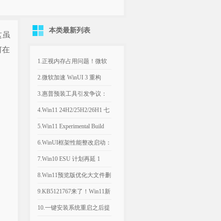
本类最新列表
这虽
何在
1.正视内存占用问题！微软
计划年底优化Win11，改善
2.微软加速 WinUI 3 重构
8GB设备运行体验
Win11，深色属性界面仅是
3.惠普预装工具引发争议：
开端
Win11电脑反复推送弹窗，
4.Win11 24H2/25H2/26H1 七
引导设置Bing为默认搜索引
月可选更新：文件管理器优
5.Win11 Experimental Build
擎
化文件大小单位
29634.1000：新增语音访问
6.WinUI框架性能整改启动：
人声隔离
微软承认Win11内置应用内
7.Win10 ESU 计划再延 1
存过高，底层优化前置
年，支持期限至 2027年 10月
8.Win11预览版优化大文件删
除流程，告别“正在计算”弹
9.KB5121767来了！Win11新
窗
补丁修复部分戴尔电脑意外
10.一键安装系统重启之后提