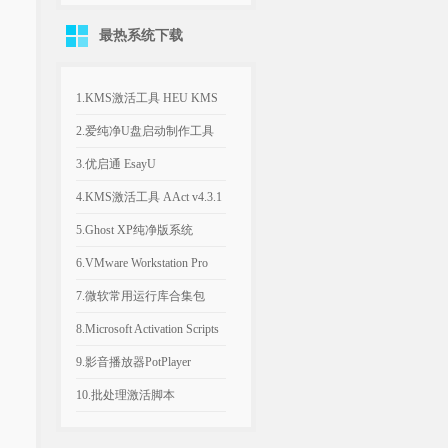
关机、发热异常
示系统文件已丢失
最热系统下载
1.KMS激活工具 HEU KMS
Activator v64.0.0
2.爱纯净U盘启动制作工具
v2025.1003
3.优启通 EsayU
v3.7.2025.0326 无广告纯净版
4.KMS激活工具 AAct v4.3.1
汉化便携版
5.Ghost XP纯净版系统
2020.06 经典稳定版
6.VMware Workstation Pro
26H1 v26.0.1810 附永久激活
7.微软常用运行库合集包
密钥
v2026.06.07 可自选更新
8.Microsoft Activation Scripts
AIO v3.12 KMS激活脚本
9.影音播放器PotPlayer
v1.7.23021.0 去广告版
10.批处理激活脚本
KMS_VL_ALL_AIO v55 中