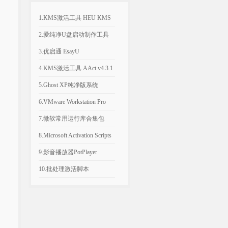
1.KMS激活工具 HEU KMS
Activator v64.0.0
2.爱纯净U盘启动制作工具
v2025.1003
3.优启通 EsayU
v3.7.2025.0326 无广告纯净版
4.KMS激活工具 AAct v4.3.1
汉化便携版
5.Ghost XP纯净版系统
2020.06 经典稳定版
6.VMware Workstation Pro
26H1 v26.0.1810 附永久激活
7.微软常用运行库合集包
密钥
v2026.06.07 可自选更新
8.Microsoft Activation Scripts
AIO v3.12 KMS激活脚本
9.影音播放器PotPlayer
v1.7.23021.0 去广告版
10.批处理激活脚本
KMS_VL_ALL_AIO v55 中
文版