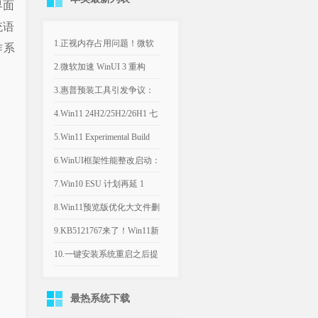
界面
统语
1.正视内存占用问题！微软
作系
计划年底优化Win11，改善
2.微软加速 WinUI 3 重构
8GB设备运行体验
Win11，深色属性界面仅是
3.惠普预装工具引发争议：
开端
Win11电脑反复推送弹窗，
4.Win11 24H2/25H2/26H1 七
引导设置Bing为默认搜索引
月可选更新：文件管理器优
5.Win11 Experimental Build
擎
化文件大小单位
29634.1000：新增语音访问
6.WinUI框架性能整改启动：
人声隔离
微软承认Win11内置应用内
7.Win10 ESU 计划再延 1
存过高，底层优化前置
年，支持期限至 2027年 10月
8.Win11预览版优化大文件删
除流程，告别“正在计算”弹
9.KB5121767来了！Win11新
窗
补丁修复部分戴尔电脑意外
10.一键安装系统重启之后提
关机、发热异常
示系统文件已丢失
最热系统下载