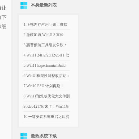
本类最新列表
内让
的下
1.正视内存占用问题！微软
详细
计划年底优化Win11，改善
2.微软加速 WinUI 3 重构
8GB设备运行体验
Win11，深色属性界面仅是
3.惠普预装工具引发争议：
开端
Win11电脑反复推送弹窗，
4.Win11 24H2/25H2/26H1 七
引导设置Bing为默认搜索引
月可选更新：文件管理器优
5.Win11 Experimental Build
擎
化文件大小单位
29634.1000：新增语音访问
6.WinUI框架性能整改启动：
人声隔离
微软承认Win11内置应用内
7.Win10 ESU 计划再延 1
存过高，底层优化前置
年，支持期限至 2027年 10月
8.Win11预览版优化大文件删
除流程，告别“正在计算”弹
9.KB5121767来了！Win11新
窗
补丁修复部分戴尔电脑意外
10.一键安装系统重启之后提
关机、发热异常
示系统文件已丢失
最热系统下载