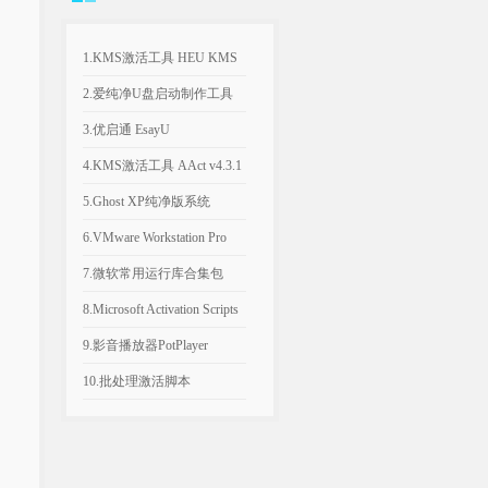
1.KMS激活工具 HEU KMS
Activator v64.0.0
2.爱纯净U盘启动制作工具
v2025.1003
3.优启通 EsayU
v3.7.2025.0326 无广告纯净版
4.KMS激活工具 AAct v4.3.1
汉化便携版
5.Ghost XP纯净版系统
2020.06 经典稳定版
6.VMware Workstation Pro
26H1 v26.0.1810 附永久激活
7.微软常用运行库合集包
密钥
v2026.06.07 可自选更新
8.Microsoft Activation Scripts
AIO v3.12 KMS激活脚本
9.影音播放器PotPlayer
v1.7.23021.0 去广告版
10.批处理激活脚本
KMS_VL_ALL_AIO v55 中
文版