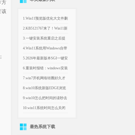
作方
应该
1.Win11预览版优化大文件删
除流程，告别“正在计算”弹
2.KB5121767来了！Win11新
窗
补丁修复部分戴尔电脑意外
3.一键安装系统重启之后提
关机、发热异常
示系统文件已丢失
4.Win11系统用Windows自带
；
的程序打印图片颜色不对
5.2026年最新版本SGI一键安
装系统方法
6.重装时报错：windows安装
程序无法将windows配置为
7.win7开机网络转圈好久才
此计算机的硬件运行怎么办
连上_win7电脑开机后要过一
8.win10系统新版EDGE浏览
会儿才能连上网
器登录帐号提示需要
9.win10怎么把时间的读秒去
Webview2
掉_win10怎么取消时间秒数
10.win11系统时间怎么关闭
显示到秒_windows11时间显
最热系统下载
示秒怎么关闭