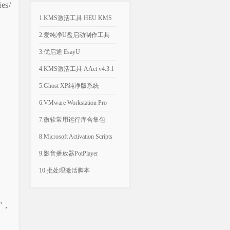
es/
1.KMS激活工具 HEU KMS
Activator v64.0.0
2.爱纯净U盘启动制作工具
v2025.1003
3.优启通 EsayU
v3.7.2025.0326 无广告纯净版
4.KMS激活工具 AAct v4.3.1
汉化便携版
5.Ghost XP纯净版系统
2020.06 经典稳定版
6.VMware Workstation Pro
26H1 v26.0.1810 附永久激活
7.微软常用运行库合集包
密钥
v2026.06.07 可自选更新
8.Microsoft Activation Scripts
AIO v3.12 KMS激活脚本
9.影音播放器PotPlayer
v1.7.23021.0 去广告版
10.批处理激活脚本
KMS_VL_ALL_AIO v55 中
文版
”，