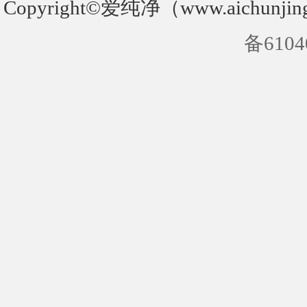
Copyright©爱纯净（www.aichunjin
备6104