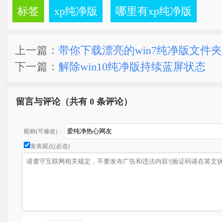
标签
xp纯净版
哪里有xp纯净版
上一篇：
带你下载漂亮的win7纯净版文件
下一篇：
解除win10纯净版持续蓝屏状态
留言与评论（共有
0 条评论）
昵称(可修改)：
发表观点(必选)