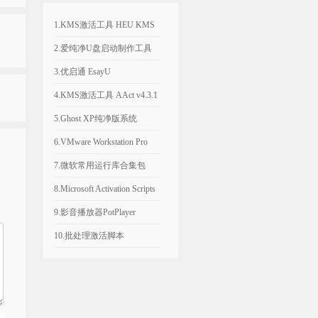
1.KMS激活工具 HEU KMS
Activator v64.0.0
2.爱纯净U盘启动制作工具
v2025.1003
3.优启通 EsayU
v3.7.2025.0326 无广告纯净版
4.KMS激活工具 AAct v4.3.1
汉化便携版
5.Ghost XP纯净版系统
2020.06 经典稳定版
6.VMware Workstation Pro
26H1 v26.0.1810 附永久激活
7.微软常用运行库合集包
密钥
v2026.06.07 可自选更新
8.Microsoft Activation Scripts
AIO v3.12 KMS激活脚本
9.影音播放器PotPlayer
v1.7.23021.0 去广告版
10.批处理激活脚本
KMS_VL_ALL_AIO v55 中
文版