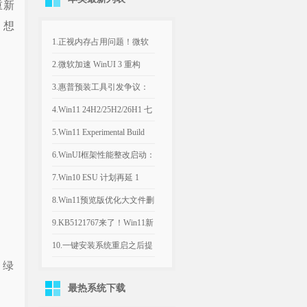
重新
，想
1.正视内存占用问题！微软
计划年底优化Win11，改善
2.微软加速 WinUI 3 重构
8GB设备运行体验
Win11，深色属性界面仅是
3.惠普预装工具引发争议：
开端
Win11电脑反复推送弹窗，
4.Win11 24H2/25H2/26H1 七
引导设置Bing为默认搜索引
月可选更新：文件管理器优
5.Win11 Experimental Build
擎
化文件大小单位
29634.1000：新增语音访问
6.WinUI框架性能整改启动：
人声隔离
微软承认Win11内置应用内
7.Win10 ESU 计划再延 1
存过高，底层优化前置
年，支持期限至 2027年 10月
8.Win11预览版优化大文件删
除流程，告别“正在计算”弹
9.KB5121767来了！Win11新
窗
补丁修复部分戴尔电脑意外
10.一键安装系统重启之后提
、绿
关机、发热异常
示系统文件已丢失
最热系统下载