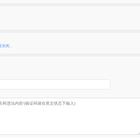
而关闭…
）