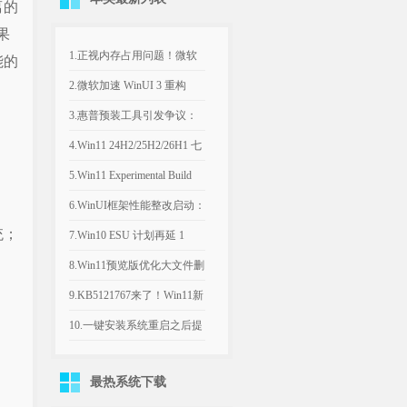
离的
果
1.正视内存占用问题！微软
能的
计划年底优化Win11，改善
2.微软加速 WinUI 3 重构
8GB设备运行体验
Win11，深色属性界面仅是
3.惠普预装工具引发争议：
开端
Win11电脑反复推送弹窗，
4.Win11 24H2/25H2/26H1 七
引导设置Bing为默认搜索引
月可选更新：文件管理器优
5.Win11 Experimental Build
擎
化文件大小单位
29634.1000：新增语音访问
6.WinUI框架性能整改启动：
统；
人声隔离
微软承认Win11内置应用内
7.Win10 ESU 计划再延 1
存过高，底层优化前置
年，支持期限至 2027年 10月
8.Win11预览版优化大文件删
除流程，告别“正在计算”弹
9.KB5121767来了！Win11新
窗
补丁修复部分戴尔电脑意外
10.一键安装系统重启之后提
关机、发热异常
示系统文件已丢失
最热系统下载