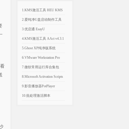
1.KMS激活工具 HEU KMS
Activator v64.0.0
2.爱纯净U盘启动制作工具
要
v2025.1003
3.优启通 EsayU
一
v3.7.2025.0326 无广告纯净版
4.KMS激活工具 AAct v4.3.1
汉化便携版
5.Ghost XP纯净版系统
2020.06 经典稳定版
6.VMware Workstation Pro
查看
26H1 v26.0.1810 附永久激活
7.微软常用运行库合集包
送
密钥
v2026.06.07 可自选更新
8.Microsoft Activation Scripts
AIO v3.12 KMS激活脚本
9.影音播放器PotPlayer
v1.7.23021.0 去广告版
10.批处理激活脚本
KMS_VL_ALL_AIO v55 中
即
文版
沙