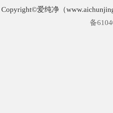
Copyright©爱纯净（www.aichunjin
备6104