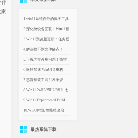
伙伴
大家
1.win11系统自带的截图工具
没有录屏功能怎么办
2.深化跨设备互联！Win11预
览版新增通知悬停预览，强
3.Win11预览版更新：任务栏
化安卓联动
可放上下左右，还有紧凑模
4.解决搜不到文件痛点！
式
Win11搜索新增智能索引，
5.正视内存占用问题！微软
自动收录高频文件夹
计划年底优化Win11，改善
6.微软加速 WinUI 3 重构
8GB设备运行体验
Win11，深色属性界面仅是
7.惠普预装工具引发争议：
开端
Win11电脑反复推送弹窗，
8.Win11 24H2/25H2/26H1 七
引导设置Bing为默认搜索引
月可选更新：文件管理器优
9.Win11 Experimental Build
擎
化文件大小单位
29634.1000：新增语音访问
10.WinUI框架性能整改启
人声隔离
动：微软承认Win11内置应
最热系统下载
用内存过高，底层优化前置