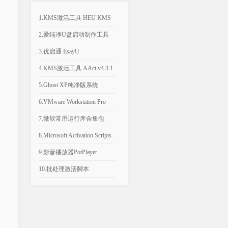
1.KMS激活工具 HEU KMS
Activator v64.0.0
2.爱纯净U盘启动制作工具
v2025.1003
3.优启通 EsayU
v3.7.2025.0326 无广告纯净版
4.KMS激活工具 AAct v4.3.1
汉化便携版
5.Ghost XP纯净版系统
2020.06 经典稳定版
6.VMware Workstation Pro
26H1 v26.0.1810 附永久激活
7.微软常用运行库合集包
密钥
v2026.06.07 可自选更新
8.Microsoft Activation Scripts
AIO v3.12 KMS激活脚本
9.影音播放器PotPlayer
v1.7.23080.0 去广告版
10.批处理激活脚本
KMS_VL_ALL_AIO v55 中
文版
。