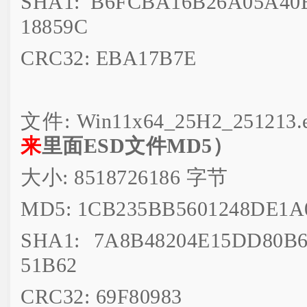
SHA1: B6FCBA16B26A05A40
18859C
CRC32: EBA17B7E
文件: Win11x64_25H2_251213.
来
里面ESD文件MD5）
大小: 8518726186 字节
MD5: 1CB235BB5601248DE1A
SHA1: 7A8B48204E15DD80B6
51B62
CRC32: 69F80983