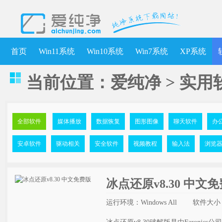
首页
Win11系统
Win10系统
Win7系统
XP系统
当前位置：
爱纯净
>
实用
全部软件
媒体播放
数据恢复
图形图像
聊天软件
办
安卓软件
驱动相关
安全软件
视频教程
输入法
浏览
冰点还原v8.30 中文
运行环境：Windows All
软件大小：