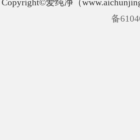
Copyright©爱纯净（www.aichunjin
备6104