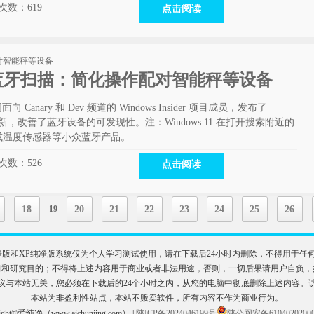
次数：
619
点击阅读
强蓝牙扫描：简化操作配对智能秤等设备
向 Canary 和 Dev 频道的 Windows Insider 项目成员，发布了
52 预览版更新，改善了蓝牙设备的可发现性。注：Windows 11 在打开搜索附近的
或温度传感器等小众蓝牙产品。
次数：
526
点击阅读
18
19
20
21
22
23
24
25
26
n11纯净版和XP纯净版系统仅为个人学习测试使用，请在下载后24小时内删除，不得用
目的；不得将上述内容用于商业或者非法用途，否则，一切后果请用户自负，如侵犯到您的权
议与本站无关，您必须在下载后的24个小时之内，从您的电脑中彻底删除上述内容。
本站为非盈利性站点，本站不贩卖软件，所有内容不作为商业行为。
right©爱纯净（www.aichunjing.com） |
陕ICP备2024046199号
陕公网安备6104020200