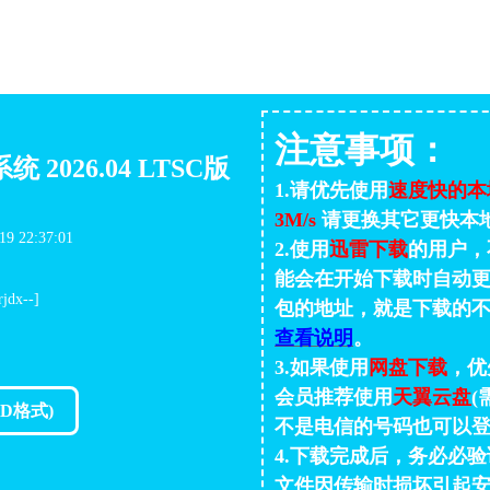
注意事项：
统 2026.04 LTSC版
1.请优先使用
速度快的本
3M/s
请更换其它更快本
 22:37:01
2.使用
迅雷下载
的用户，
能会在开始下载时自动更
dx--]
包的地址，就是下载的
查看说明
。
3.如果使用
网盘下载
，优
会员推荐使用
天翼云盘
(
D格式)
不是电信的号码也可以登
4.下载完成后，务必必验证
文件因传输时损坏引起安