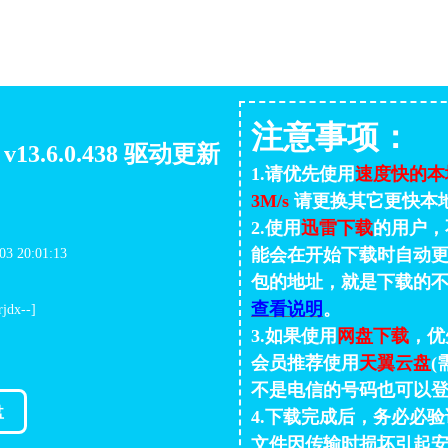
注意事项：
RO v13.6.0.438 驱动更新
1.请优先使用
速度快的本
3M/s
请更换其它更快本
2.使用
迅雷下载
的用户，
能会在开始下载时自动更
 20:01:13
包的地址，就是下载的
查看说明
。
dx--]
3.如果使用
网盘下载
，优
会员推荐使用
天翼云盘
(
不是电信的号码也可以登
盘
4.下载完成后，务必必验证
文件因传输时损坏引起安