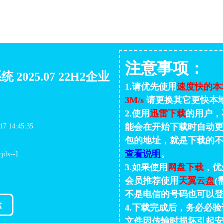
注意事项：
统 2025.07 22H2企业
1.请优先使用
速度快的本
3M/s
请更换其它更快本
2.使用
迅雷下载
的用户，
能会在开始下载时自动更
 14:45:35
包的地址，就是下载的
查看说明
。
dx--]
3.如果使用
网盘下载
，优
会员推荐使用
天翼云盘
(
不是电信的号码也可以登
盘
4.下载完成后，务必必验证
文件因传输时损坏引起安